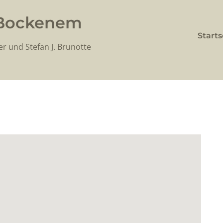
 Bockenem
Starts
er und Stefan J. Brunotte